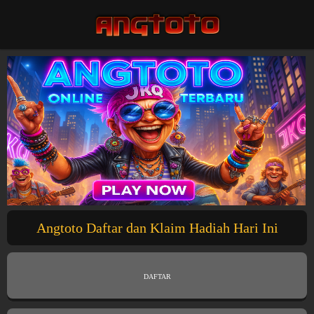
Angtoto Daftar dan Klaim Hadiah Hari Ini
DAFTAR