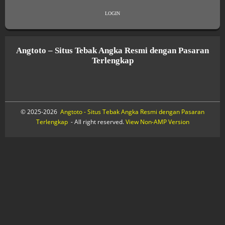
LOGIN
Angtoto – Situs Tebak Angka Resmi dengan Pasaran
Terlengkap
© 2025-2026
Angtoto - Situs Tebak Angka Resmi dengan Pasaran
Terlengkap
- All right reserved.
View Non-AMP Version